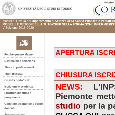
Master di I livello del
Dipartimento di Scienze della Sanità Pubblica e Pediatric
MODELLI E METODI DELLA TUTORSHIP NELLA FORMAZIONE INFERMIERIS
V Edizione 2018-2020
APERTURA ISCRI
Perchè questo Master
Destinatari e selezione
Sbocchi professionali
CHIUSURA ISCRIZ
Titoli rilasciati
Costi/Periodo/Sede
NEWS:
L'INPS
Iscrizione e scadenza
Struttura didattica e
Piemonte mett
programma
studio
per la p
Comitato scientifico e corpo
docenti
Stampa pagina